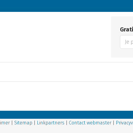
Grat
aimer
|
Site
map
|
Linkpartners
|
Contact webmaster
|
Privacyv