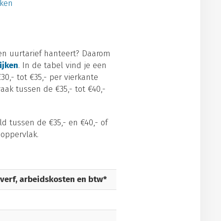
kken
gen uurtarief hanteert? Daarom
ijken
. In de tabel vind je een
0,- tot €35,- per vierkante
aak tussen de €35,- tot €40,-
d tussen de €35,- en €40,- of
 oppervlak.
 verf, arbeidskosten en btw*