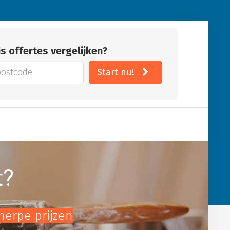
is offertes vergelijken?
Start nu!
t?
cherpe prijzen