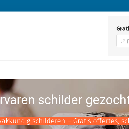
Grat
rvaren schilder gezoch
vakkundig schilderen – Gratis offertes, s