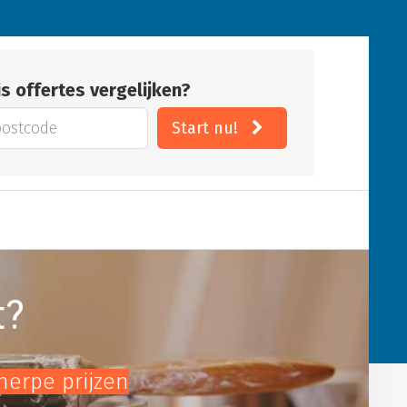
is offertes vergelijken?
Start nu!
t?
cherpe prijzen