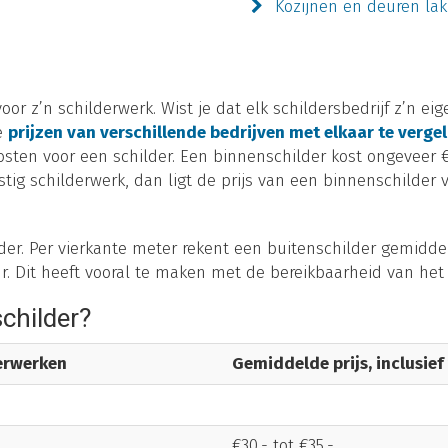
Kozijnen en deuren la
or z’n schilderwerk. Wist je dat elk schildersbedrijf z’n ei
de
prijzen van verschillende bedrijven met elkaar te vergel
ten voor een schilder. Een binnenschilder kost ongeveer €3
ig schilderwerk, dan ligt de prijs van een binnenschilder v
der. Per vierkante meter rekent een buitenschilder gemiddel
ur. Dit heeft vooral te maken met de bereikbaarheid van het
schilder?
derwerken
Gemiddelde prijs, inclusief
€30,- tot €35,-