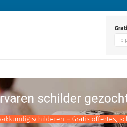
Grat
rvaren schilder gezoch
vakkundig schilderen – Gratis offertes, s