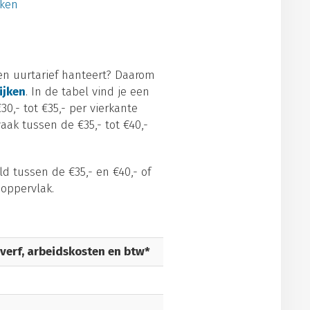
kken
gen uurtarief hanteert? Daarom
ijken
. In de tabel vind je een
0,- tot €35,- per vierkante
aak tussen de €35,- tot €40,-
d tussen de €35,- en €40,- of
 oppervlak.
 verf, arbeidskosten en btw*