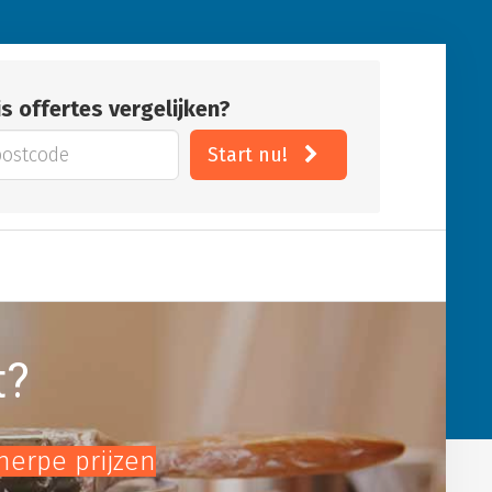
is offertes vergelijken?
Start nu!
t?
cherpe prijzen