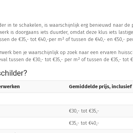
er in te schakelen, is waarschijnlijk erg benieuwd naar de 
erk is doorgaans iets duurder, omdat deze klus iets lastig
sen de €35,- tot €40,-per m² of tussen de €40,- en €50,- per
werk ben je waarschijnlijk op zoek naar een ervaren huissc
eval tussen de €30,- tot €35,- per m² of tussen de €35,- tot €
schilder?
derwerken
Gemiddelde prijs, inclusief
€30,- tot €35,-
€35,- tot €40,-