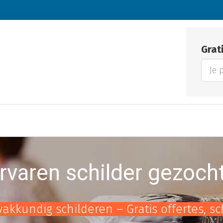
Grat
rvaren schilder gezoch
vakkundig schilderen – Gratis offertes, s