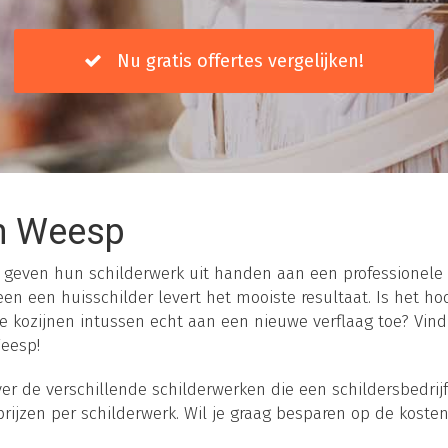
Nu gratis offertes vergelijken!
n Weesp
even hun schilderwerk uit handen aan een professionele sc
en een huisschilder levert het mooiste resultaat. Is het ho
e kozijnen intussen echt aan een nieuwe verflaag toe? Vin
Weesp!
r de verschillende schilderwerken die een schildersbedrijf u
prijzen per schilderwerk. Wil je graag besparen op de koste