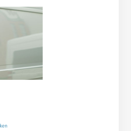
n
kken