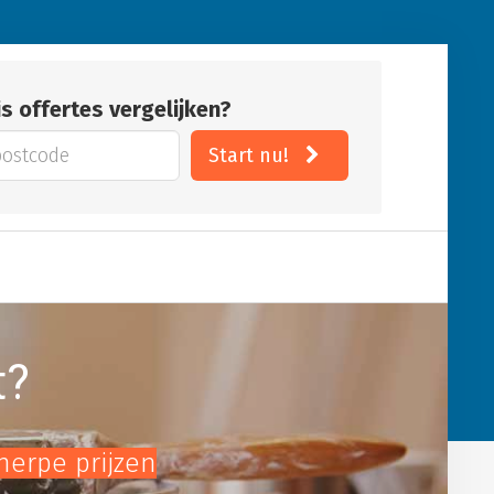
is offertes vergelijken?
Start nu!
t?
cherpe prijzen