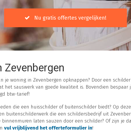
Nu gratis offertes vergelijken!
n Zevenbergen
 van je woning in Zevenbergen opknappen? Door een schilder 
t het sauswerk van goede kwaliteit is. Bovendien bespaar je
gd btw-tarief!
eden die een huisschilder of buitenschilder biedt? Op deze
n buitenschilderwerk die een schildersbedrijf uit Zevenberg
 je binnenmuren laten sauzen door een schilder? Of zijn je
en
vul vrijblijvend het offerteformulier in
!