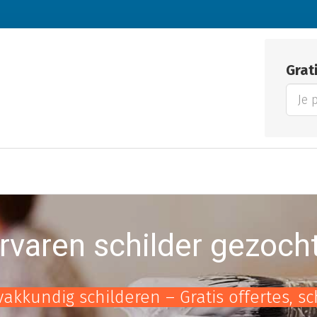
Grat
rvaren schilder gezoch
vakkundig schilderen – Gratis offertes, s