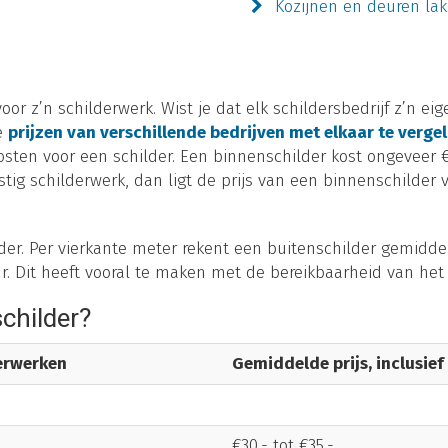
Kozijnen en deuren la
or z’n schilderwerk. Wist je dat elk schildersbedrijf z’n ei
de
prijzen van verschillende bedrijven met elkaar te vergel
ten voor een schilder. Een binnenschilder kost ongeveer €3
ig schilderwerk, dan ligt de prijs van een binnenschilder v
der. Per vierkante meter rekent een buitenschilder gemiddel
ur. Dit heeft vooral te maken met de bereikbaarheid van het
schilder?
derwerken
Gemiddelde prijs, inclusief
€30,- tot €35,-