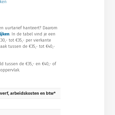
kken
gen uurtarief hanteert? Daarom
ijken
. In de tabel vind je een
0,- tot €35,- per vierkante
aak tussen de €35,- tot €40,-
d tussen de €35,- en €40,- of
 oppervlak.
 verf, arbeidskosten en btw*